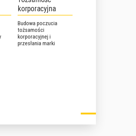
korporacyjna
Budowa poczucia
tożsamości
y
korporacyjnej i
d
przesłania marki