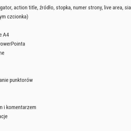
tor, action title, źródło, stopka, numer strony, live area, si
tym czcionka)
e A4
PowerPointa
ne
anie punktorów
em i komentarzem
acje