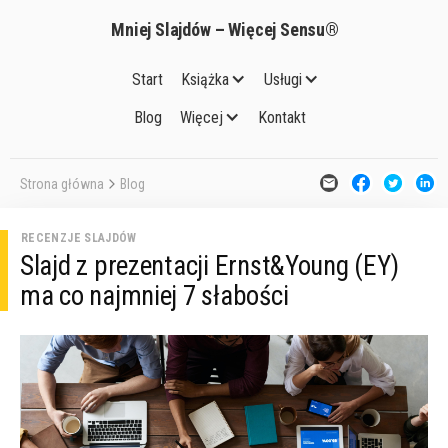
Mniej Slajdów – Więcej Sensu®
Start
Książka
Usługi
-
Blog
Więcej
Kontakt
Strona główna
Blog
RECENZJE SLAJDÓW
Slajd z prezentacji Ernst&Young (EY)
ma co najmniej 7 słabości